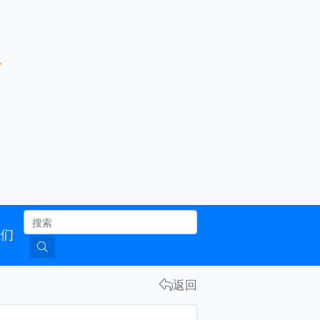
服务企业 架设桥梁 发展行业
南
联系我们
返回