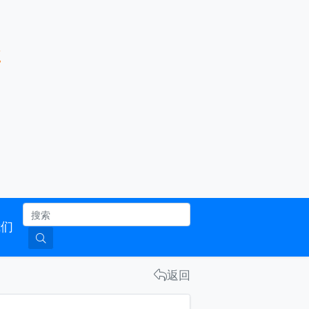
服务企业 架设桥梁 发展行业
南
联系我们
返回