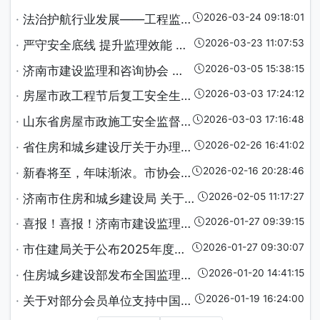
·
关于开展 2026 年济南市首届工程监理技能提升大赛的通知
2026-03-27 12:1
·
法治护航行业发展——工程监理与咨询行业法律“托管”服务签约仪式圆满举办
2026-03-24 09:1
·
严守安全底线 提升监理效能 ——济南市建设监理和咨询协会召开2026年度监理业务工作会议
2026-03-23 11:0
·
济南市建设监理和咨询协会 关于全市房屋市政工程开复工监理工作的倡议书
2026-03-05 15:3
·
房屋市政工程节后复工安全生产检查要点
2026-03-03 17:2
·
山东省房屋市政施工安全监督要点
2026-03-03 17:1
·
省住房和城乡建设厅关于办理建设工程企业资质吸收合并业务的重要提示
2026-02-26 16:4
·
新春将至，年味渐浓。市协会祝各会员单位跃马扬鞭新征程，凝心聚力创巅峰！
2026-02-16 20:2
·
济南市住房和城乡建设局 关于加强全市房屋建筑工程关键岗位人员到岗履职数字化监管的通知
2026-02-05 11:1
·
喜报！喜报！济南市建设监理和咨询协会党支部荣获“2025年度先进单位”荣誉称号！
2026-01-27 09:3
·
市住建局关于公布2025年度房屋建筑工程智慧监理典型案例的通知
2026-01-27 09:3