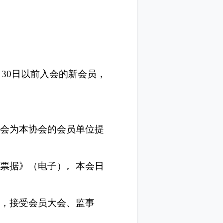
00
元
/
年；
日。每年
6
月
30
日以前入会的新会员，
要开支。协会为本协会的会员单位提