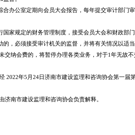
综合办公室负责收取及管理，并开具《山东省社
审批，重大活动或主要项目由理事长审定。
目由专职会计负责，严格执行《民间非营利组织
质询和监督。
况由综合办公室定期向会员大会报告，每年提交
理。
理执行国家规定的财务管理制度，接受会员大会
、资助的，必须接受审计机关的监督，并将有关
位逾期未交纳会费的，将暂停办理各类业务，对
与办法经
2022
年
5
月
24
日济南市建设监理和咨询协