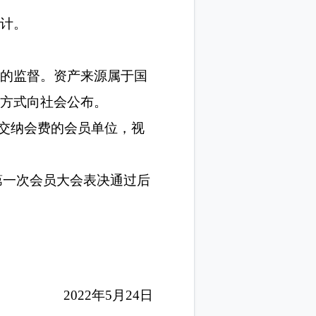
会团体会费票据》（电子）。本会日
会计制度》，接受会员大会、监事
审计部门审计。
和财政部门的监督。资产来源属于国
情况以适当方式向社会公布。
于
1
年无故不交纳会费的会员单位，视
会第一届第一次会员大会表决通过后