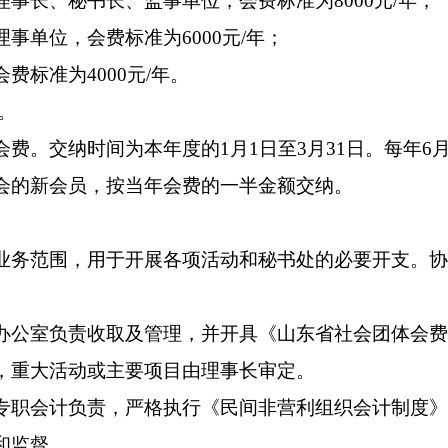
下标准交纳会费：
单位，会费标准为
10000
元
/
年；
、副理事长、秘书长、监事单位，会费标准为
80
长、理事单位，会费标准为
6000
元
/
年；
位，会费标准为
4000
元
/
年。
纳时间。
交纳会费。交纳时间为本年度的
1
月
1
日至
3
月
31
年入会的新会员，按当年会费的一半金额交纳。
出。
定的业务范围，用于开展各项活动和秘书处的必